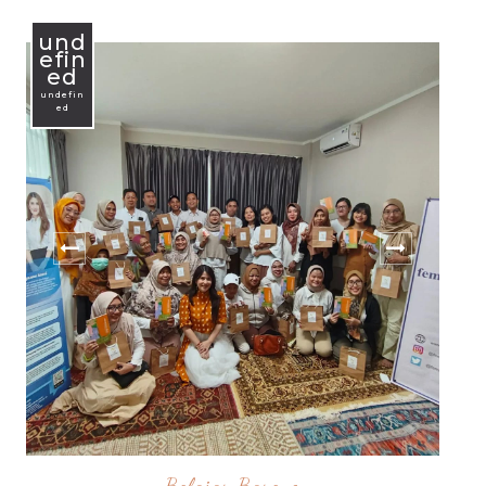
und
efin
ed
undefin
ed
Belajar Bareng