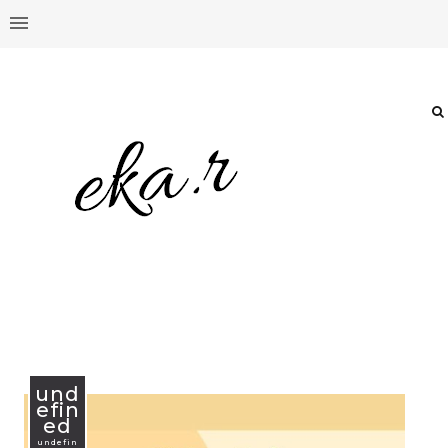
und
efin
ed
undefin