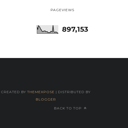
PAGEVIEWS
897,153
CREATED BY
THEMEXPOSE
| DISTRIBUTED BY
BLOGGER
BACK TO TOP