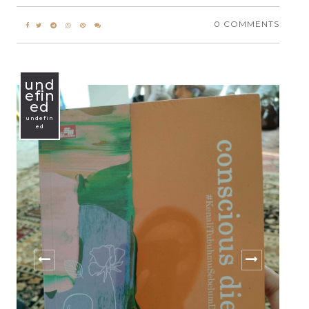
0 COMMENTS
und
efin
ed
undefin
ed