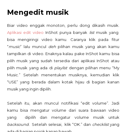
Mengedit musik
Biar video enggak monoton, perlu dong dikasih musik.
Aplikasi edit video
InShot punya banyak
list
musik yang
bisa mengiringi video kamu. Caranya klik pada fitur
“
music
” lalu muncul
deh
pilihan musik yang akan kamu
tampilkan di video. Enaknya kalau pake InShot kamu bisa
pilih musik yang sudah tersedia dari aplikasi InShot atau
pilih musik yang ada di
playlist
dengan pilihan menu “My
Music.” Setelah menentukan musiknya, kemudian klik
“USE” yang berada dalam kotak hijau di bagian kanan
musik yang ingin dipilih.
Setelah itu, akan muncul notifikasi “edit volume”. Jadi
kamu bisa mengatur volume dari suara bawaan video
yang dipilih dan mengatur volume musik untuk
backsound.
Setelah selesai, klik “OK.” dan
checklist
yang
ada di bagian pojok kanan bawah.