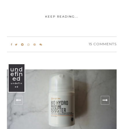
KEEP READING...
15 COMMENTS
und
efin
ed
undefin
ed