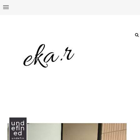
und
efin
ed
undefin