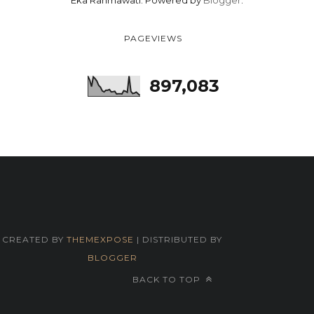
Eka Rahmawati. Powered by
Blogger
.
PAGEVIEWS
897,083
CREATED BY
THEMEXPOSE
| DISTRIBUTED BY
BLOGGER
BACK TO TOP