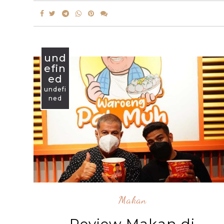
und
efin
ed
undefi
ned
Makan
Review Makan di