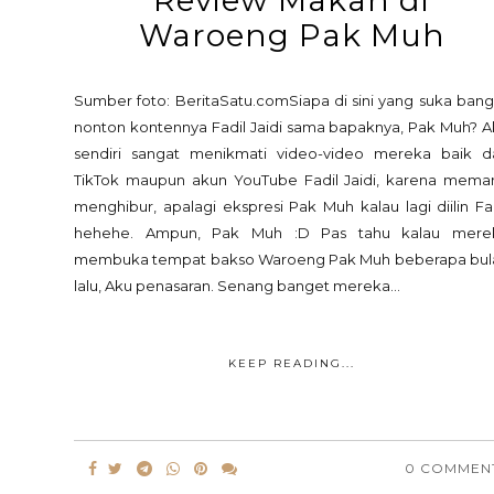
Waroeng Pak Muh
Sumber foto: BeritaSatu.comSiapa di sini yang suka ban
nonton kontennya Fadil Jaidi sama bapaknya, Pak Muh? A
sendiri sangat menikmati video-video mereka baik da
TikTok maupun akun YouTube Fadil Jaidi, karena mema
menghibur, apalagi ekspresi Pak Muh kalau lagi diilin Fa
hehehe. Ampun, Pak Muh :D Pas tahu kalau mere
membuka tempat bakso Waroeng Pak Muh beberapa bul
lalu, Aku penasaran. Senang banget mereka...
KEEP READING...
0 COMMEN