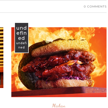
0 COMMENTS
und
efin
ed
undefi
ned
Makan