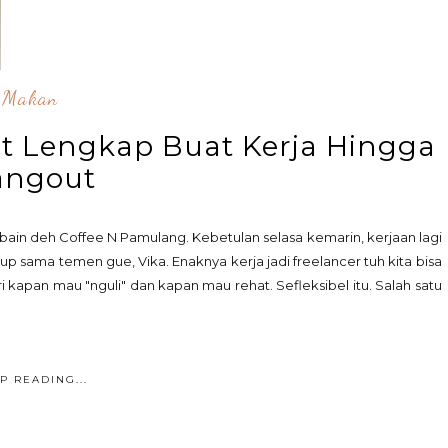
Makan
t Lengkap Buat Kerja Hingga
angout
obain deh Coffee N Pamulang. Kebetulan selasa kemarin, kerjaan lagi
 up sama temen gue, Vika. Enaknya kerja jadi freelancer tuh kita bisa
ri kapan mau "nguli" dan kapan mau rehat. Sefleksibel itu. Salah satu
P READING...