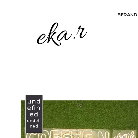
BERAND
und
efin
ed
undefi
ned