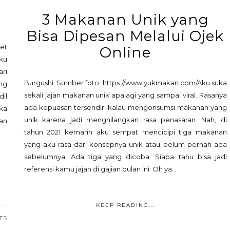
3 Makanan Unik yang
Bisa Dipesan Melalui Ojek
get
Online
ku
ri
Burgushi. Sumber foto: https://www.yukmakan.com/Aku suka
ng
sekali jajan makanan unik apalagi yang sampai viral. Rasanya
dil
ada kepuasan tersendiri kalau mengonsumsi makanan yang
ka
unik karena jadi menghilangkan rasa penasaran. Nah, di
an
tahun 2021 kemarin aku sempat mencicipi tiga makanan
yang aku rasa dari konsepnya unik atau belum pernah ada
sebelumnya. Ada tiga yang dicoba. Siapa tahu bisa jadi
referensi kamu jajan di gajian bulan ini. Oh ya...
KEEP READING...
TS