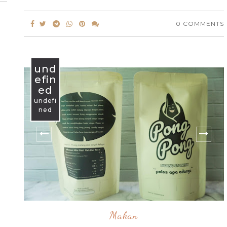
0 COMMENTS
und
efin
ed
undefi
ned
Makan