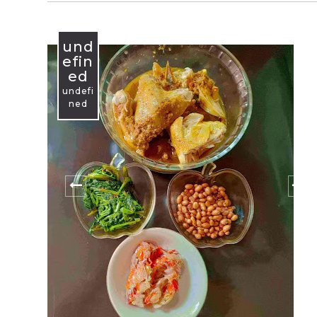
und
efin
ed
undefi
ned