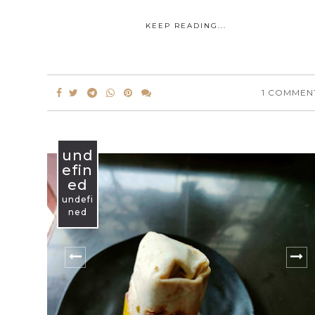
KEEP READING...
1 COMMEN
und
efin
ed
undefi
ned