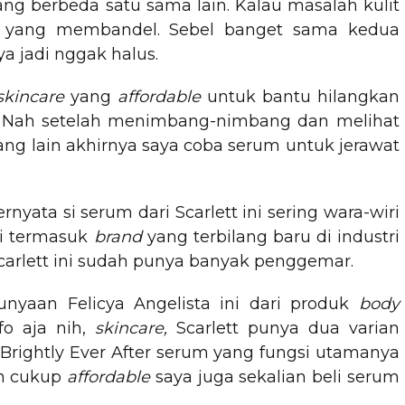
ang berbeda satu sama lain. Kalau masalah kulit
n yang membandel. Sebel banget sama kedua
ya jadi nggak halus.
skincare
yang
affordable
untuk bantu hilangkan
. Nah setelah menimbang-nimbang dan melihat
ang lain akhirnya saya coba serum untuk jerawat
yata si serum dari Scarlett ini sering wara-wiri
ki termasuk
brand
yang terbilang baru di industri
Scarlett ini sudah punya banyak penggemar.
nyaan Felicya Angelista ini dari produk
body
fo aja nih,
skincare,
Scarlett punya dua varian
Brightly Ever After serum yang fungsi utamanya
un cukup
affordable
saya juga sekalian beli serum