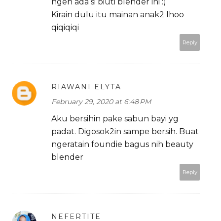
ngeh ada si biuti blender ini :)
Kirain dulu itu mainan anak2 lhoo
qiqiqiqi
Reply
RIAWANI ELYTA
February 29, 2020 at 6:48 PM
Aku bersihin pake sabun bayi yg
padat. Digosok2in sampe bersih. Buat
ngeratain foundie bagus nih beauty
blender
Reply
NEFERTITE