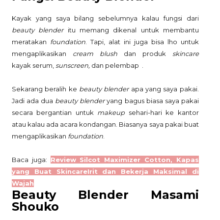
Kayak yang saya bilang sebelumnya kalau fungsi dari
beauty blender
itu memang dikenal untuk membantu
meratakan
foundation
. Tapi, alat ini juga bisa lho untuk
mengaplikasikan
cream blush
dan produk
skincare
kayak
serum,
sunscreen,
dan pelembap .
Sekarang beralih ke
beauty blender
apa yang saya pakai.
Jadi ada dua
beauty blender
yang bagus biasa saya pakai
secara bergantian untuk
makeup
sehari-hari ke kantor
atau kalau ada acara kondangan. Biasanya saya pakai buat
mengaplikasikan
foundation
.
Baca juga:
Review Silcot Maximizer Cotton, Kapas
yang Buat SkincareIrit dan Bekerja Maksimal di
Wajah
Beauty Blender Masami
Shouko