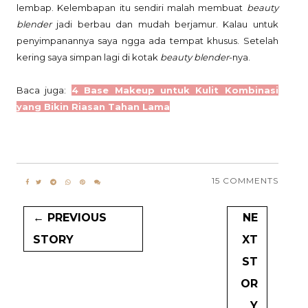
lembap. Kelembapan itu sendiri malah membuat
beauty
blender
jadi berbau dan mudah berjamur. Kalau untuk
penyimpanannya saya ngga ada tempat khusus. Setelah
kering saya simpan lagi di kotak
beauty blender
-nya.
Baca juga:
4 Base Makeup untuk Kulit Kombinasi
yang Bikin Riasan Tahan Lama
15 COMMENTS
← PREVIOUS
NE
STORY
XT
ST
OR
Y