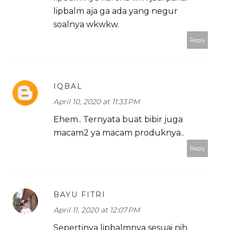
lipbalm aja ga ada yang negur
soalnya wkwkw.
Reply
IQBAL
April 10, 2020 at 11:33 PM
Ehem.. Ternyata buat bibir juga
macam2 ya macam produknya..
Reply
BAYU FITRI
April 11, 2020 at 12:07 PM
Sepertinya lipbalmnya sesuai nih