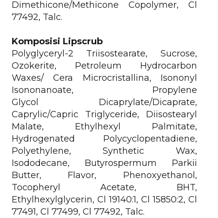
Dimethicone/Methicone Copolymer, Cl
77492, Talc.
Komposisi Lipscrub
Polyglyceryl-2 Triisostearate, Sucrose,
Ozokerite, Petroleum Hydrocarbon
Waxes/ Cera Microcristallina, Isononyl
Isononanoate, Propylene
Glycol
Dicaprylate/
Dicaprate,
Caprylic/Capric Triglyceride, Diisostearyl
Malate, Ethylhexyl Palmitate,
Hydrogenated Polycyclopentadiene,
Polyethylene, Synthetic Wax,
Isododecane, Butyrospermum Parkii
Butter, Flavor, Phenoxyethanol,
Tocopheryl Acetate, BHT,
Ethylhexylglycerin, Cl 19140:1, Cl 15850:2, Cl
77491, Cl 77499, Cl 77492, Talc.