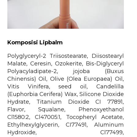
Komposisi Lipbalm
Polyglyceryl-2 Triisostearate, Diisostearyl
Malate, Ceresin, Ozokerite, Bis-Diglyceryl
Polyacyladipate-2, jojoba (Buxus
Chinensis) Oil, Olive (Olea Europaea) Oil,
Vitis Vinifera, seed oil, Candelilla
(Euphorbia Cerifera) Wax, Silicone Dioxide
Hydrate, Titanium Dioxide CI 77891,
Flavor, Squalane, Phenoxyethanol
Cl1580:2, Cl47005:1, Tocopheryl Acetate,
Ethylhexylglycerin, CI77491, Aluminum
Hydroxide, Cl77499,