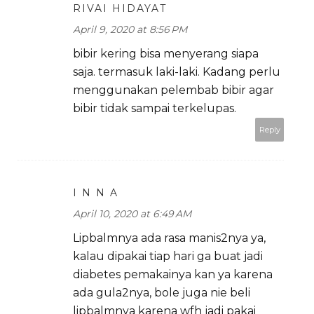
RIVAI HIDAYAT
April 9, 2020 at 8:56 PM
bibir kering bisa menyerang siapa
saja. termasuk laki-laki. Kadang perlu
menggunakan pelembab bibir agar
bibir tidak sampai terkelupas.
Reply
I N N A
April 10, 2020 at 6:49 AM
Lipbalmnya ada rasa manis2nya ya,
kalau dipakai tiap hari ga buat jadi
diabetes pemakainya kan ya karena
ada gula2nya, bole juga nie beli
lipbalmnya karena wfh jadi pakai