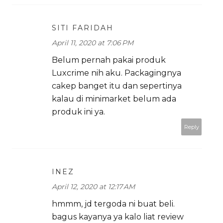
SITI FARIDAH
April 11, 2020 at 7:06 PM
Belum pernah pakai produk
Luxcrime nih aku. Packagingnya
cakep banget itu dan sepertinya
kalau di minimarket belum ada
produk ini ya.
Reply
INEZ
April 12, 2020 at 12:17 AM
hmmm, jd tergoda ni buat beli.
bagus kayanya ya kalo liat review